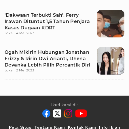
'Dakwaan Terbukti Sah', Ferry
Irawan Dituntut 1,5 Tahun Penjara
Kasus Dugaan KDRT
Lokal
4 Mei 2023
Ogah Mikirin Hubungan Jonathan
Frizzy & Ririn Dwi Arianti, Dhena
Devanka Lebih Pilih Percantik Diri
Lokal
2 Mei 2023
Ikuti kami di:
Peta Situs
Tentang Kami
Kontak Kami
Info Iklan