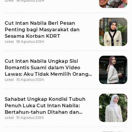
Lokal
18 Agustus 2024
Cut Intan Nabila Beri Pesan
Penting bagi Masyarakat dan
Sesama Korban KDRT
Lokal
18 Agustus 2024
Cut Intan Nabila Ungkap Sisi
Romantis Suami dalam Video
Lawas: Aku Tidak Memilih Orang
Lokal
15 Agustus 2024
yang Salah
Sahabat Ungkap Kondisi Tubuh
Penuh Luka Cut Intan Nabila:
Bertahun-tahun Ditahan dan
Lokal
15 Agustus 2024
Ditoleransi