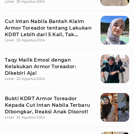
Lokal
25 Agustus 2024
Cut Intan Nabila Bantah Klaim
Armor Toreador tentang Lakukan
KDRT Lebih dari 5 Kali, Tak
Lokal
22 Agustus 2024
Terhitung!
Taqy Malik Emosi dengan
Kelakukan Armor Toreador:
Dikebiri Aja!
Lokal
22 Agustus 2024
Bukti KDRT Armor Toreador
Kepada Cut Intan Nabila Terbaru
Dibongkar, Reaksi Anak Disorot!
Lokal
22 Agustus 2024