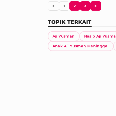
<
1
2
3
>
TOPIK TERKAIT
Aji Yusman
Nasib Aji Yusm
Anak Aji Yusman Meninggal