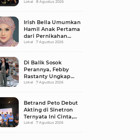
Lokal
8 Agustus 2026
Kisah Romo Rendra
Dibongkar Lebih
Dalam
Irish Bella Umumkan
Hamil Anak Pertama
dari Pernikahan
Lokal
7 Agustus 2026
dengan Haldy Sabri
Di Balik Sosok
Perannya, Febby
Rastanty Ungkap
Lokal
7 Agustus 2026
Luka Masa Kecil yang
Kelam
Betrand Peto Debut
Akting di Sinetron
Ternyata Ini Cinta,
Lokal
7 Agustus 2026
Ngaku Keluar dari
Zona Nyaman