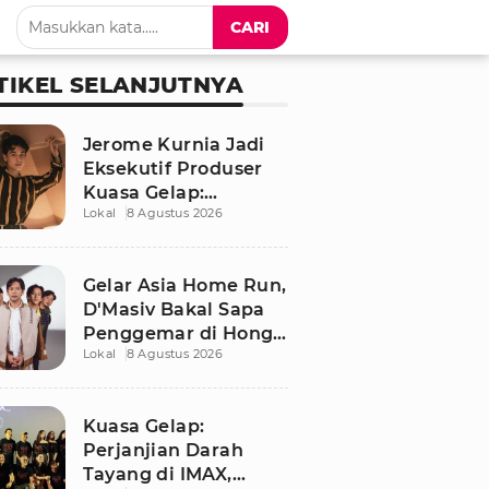
CARI
TIKEL SELANJUTNYA
Jerome Kurnia Jadi
Eksekutif Produser
Kuasa Gelap:
Lokal
8 Agustus 2026
Perjanjian Darah,
Akui Banyak Belajar
Gelar Asia Home Run,
D'Masiv Bakal Sapa
Penggemar di Hong
Lokal
8 Agustus 2026
Kong
Kuasa Gelap:
Perjanjian Darah
Tayang di IMAX,