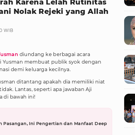
rah Karena Lelah Rutinitas
rani Nolak Rejeki yang Allah
00 WIB
 Yusman
diundang ke berbagai acara
a Aji Yusman membuat publik syok dengan
asi demi keluarga kecilnya.
usman ditantang apakah dia memiliki niat
idak. Lantas, seperti apa jawaban Aji
 di bawah ini!
Pasangan, Ini Pengertian dan Manfaat Deep