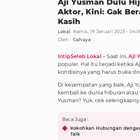
Aji Yusman Dulu Hij
Aktor, Kini: Gak Be
Kasih
Lokal
Kamis, 19 Januari 2023 - 04:
Oleh :
Cahaya
IntipSeleb Lokal
– Saat ini,
Aji
populer. Hal itu terjadi ketik
kondisinya yang harus buka don
Di kesempatan yang baik, Aji Y
kembali ke dunia hiburan atau t
Yusman? Yuk, cek selengkapnya
Baca Juga :
Kokohkan Hubungan dengan 
Talk