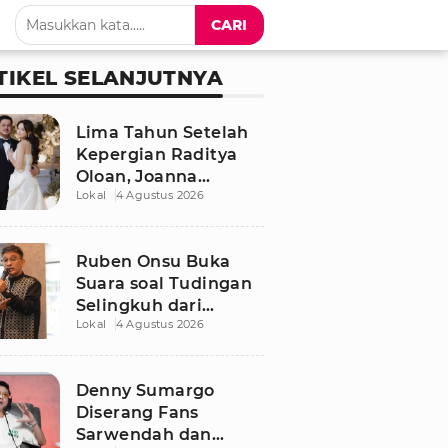
CARI
TIKEL SELANJUTNYA
Lima Tahun Setelah
Kepergian Raditya
Oloan, Joanna
Lokal
4 Agustus 2026
Alexandra Kembali
Menemukan Cinta
Ruben Onsu Buka
Suara soal Tudingan
Selingkuh dari
Lokal
4 Agustus 2026
Sarwendah
Denny Sumargo
Diserang Fans
Sarwendah dan