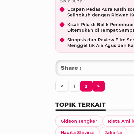
Baca Juga :
Ucapan Pedas Aura Kasih soal
Selingkuh dengan Ridwan K
Kisah Pilu di Balik Penemua
Ditemukan di Tempat Samp
Sinopsis dan Review Film S
Menggelitik Ala Agus dan Kal
Share :
<
1
2
>
TOPIK TERKAIT
Gideon Tengker
Rieta Amili
Nagita Slavina
Jakarta