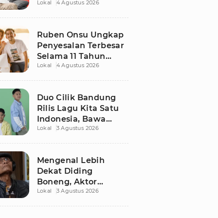
Lokal
4 Agustus 2026
Ruben Onsu Usai
Podcast Viral, Begini
Reaksinya
Ruben Onsu Ungkap
Penyesalan Terbesar
Selama 11 Tahun
Lokal
4 Agustus 2026
Nikahi Sarwendah
Duo Cilik Bandung
Rilis Lagu Kita Satu
Indonesia, Bawa
Lokal
3 Agustus 2026
Pesan Persatuan
Jelang HUT RI ke-81
Mengenal Lebih
Dekat Diding
Boneng, Aktor
Lokal
3 Agustus 2026
Legendaris yang
Hidup Sederhana
Sebelum Wafat