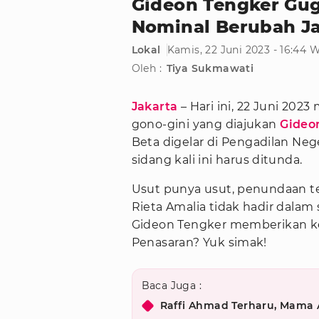
Gideon Tengker Guga
Nominal Berubah Ja
Lokal
Kamis, 22 Juni 2023 - 16:44 
Oleh :
Tiya Sukmawati
Jakarta
– Hari ini, 22 Juni 20
gono-gini yang diajukan
Gideo
Beta digelar di Pengadilan Neg
sidang kali ini harus ditunda.
Usut punya usut, penundaan te
Rieta Amalia tidak hadir dalam s
Gideon Tengker memberikan ket
Penasaran? Yuk simak!
Baca Juga :
Raffi Ahmad Terharu, Mama