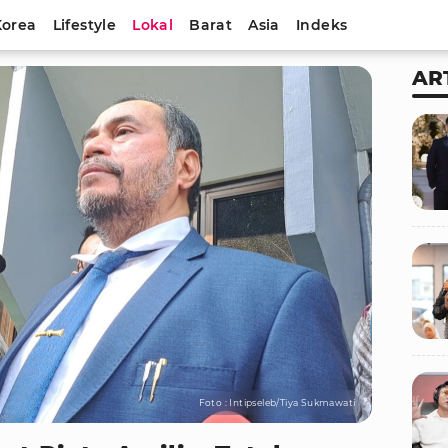
Korea
Lifestyle
Lokal
Barat
Asia
Indeks
AR
Foto : Intipseleb/Tiya Sukmawati