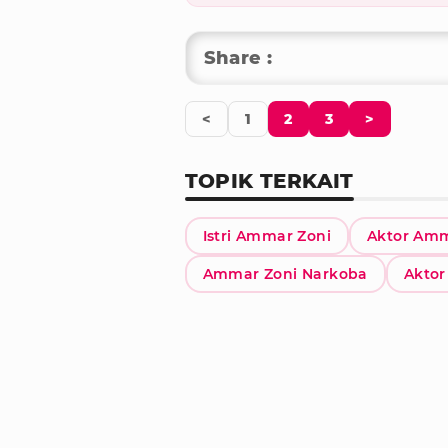
Share :
<
1
2
3
>
TOPIK TERKAIT
Istri Ammar Zoni
Aktor Amm
Ammar Zoni Narkoba
Aktor