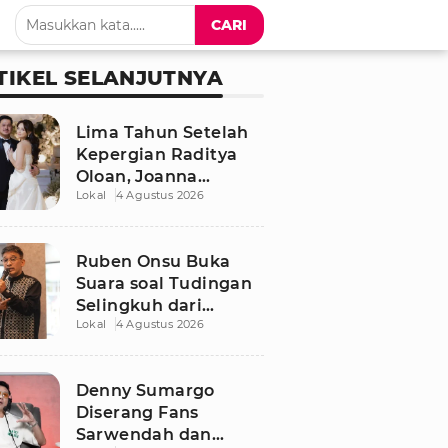
CARI
TIKEL SELANJUTNYA
Lima Tahun Setelah
Kepergian Raditya
Oloan, Joanna
Lokal
4 Agustus 2026
Alexandra Kembali
Menemukan Cinta
Ruben Onsu Buka
Suara soal Tudingan
Selingkuh dari
Lokal
4 Agustus 2026
Sarwendah
Denny Sumargo
Diserang Fans
Sarwendah dan