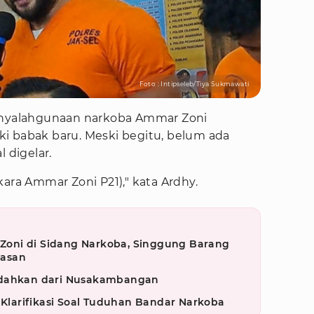
Foto : Intipseleb/Tiya Sukmawati
penyalahgunaan narkoba Ammar Zoni
i babak baru. Meski begitu, belum ada
 digelar.
kara Ammar Zoni P21)," kata Ardhy.
oni di Sidang Narkoba, Singgung Barang
rasan
ndahkan dari Nusakambangan
n Klarifikasi Soal Tuduhan Bandar Narkoba