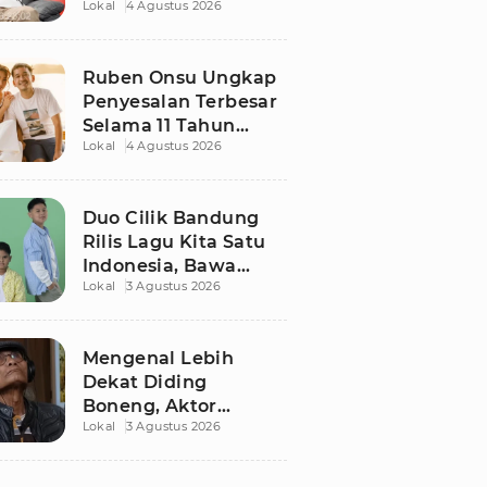
Lokal
4 Agustus 2026
Ruben Onsu Usai
Podcast Viral, Begini
Reaksinya
Ruben Onsu Ungkap
Penyesalan Terbesar
Selama 11 Tahun
Lokal
4 Agustus 2026
Nikahi Sarwendah
Duo Cilik Bandung
Rilis Lagu Kita Satu
Indonesia, Bawa
Lokal
3 Agustus 2026
Pesan Persatuan
Jelang HUT RI ke-81
Mengenal Lebih
Dekat Diding
Boneng, Aktor
Lokal
3 Agustus 2026
Legendaris yang
Hidup Sederhana
Sebelum Wafat