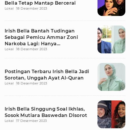
Bella Tetap Mantap Bercerai
Lokal
18 Desember 2023
Irish Bella Bantah Tudingan
Sebagai Pemicu Ammar Zoni
Narkoba Lagi: Hanya
Lokal
18 Desember 2023
Mengingatkan
Postingan Terbaru Irish Bella Jadi
Sorotan, Unggah Ayat Al-Quran
Lokal
18 Desember 2023
Irish Bella Singgung Soal Ikhlas,
Sosok Mutiara Baswedan Disorot
Lokal
17 Desember 2023