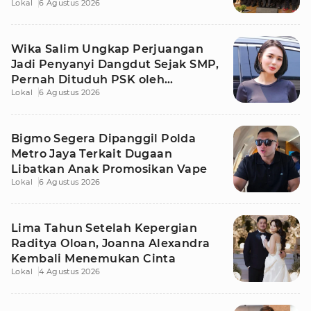
Lokal
6 Agustus 2026
Wika Salim Ungkap Perjuangan
Jadi Penyanyi Dangdut Sejak SMP,
Pernah Dituduh PSK oleh
Lokal
6 Agustus 2026
Tetangga
Bigmo Segera Dipanggil Polda
Metro Jaya Terkait Dugaan
Libatkan Anak Promosikan Vape
Lokal
6 Agustus 2026
Lima Tahun Setelah Kepergian
Raditya Oloan, Joanna Alexandra
Kembali Menemukan Cinta
Lokal
4 Agustus 2026