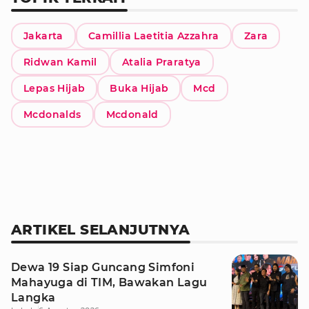
Jakarta
Camillia Laetitia Azzahra
Zara
Ridwan Kamil
Atalia Praratya
Lepas Hijab
Buka Hijab
Mcd
Mcdonalds
Mcdonald
ARTIKEL SELANJUTNYA
Dewa 19 Siap Guncang Simfoni
Mahayuga di TIM, Bawakan Lagu
Langka