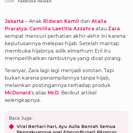
Oleh
Fabbiola Irawan
:
Jakarta
– Anak
Ridwan Kamil
dan
Atalia
Praratya
,
Camillia Laetitia Azzahra
atau
Zara
sempat mencuri perhatian akhir-akhir ini karena
keputusannya melepas hijab. Setelah mantap
membuka hijabnya, adik almarhum Eril itu
memperlihatkan rambutnya yang dicat pirang.
Teranyar, Zara lagi-lagi menjadi sorotan. Tapi
bukan karena penampilannya tanpa hijab,
melainkan postingannya terhadap produk
McDonald
’s alias
McD
. Berikut artikel
selengkapnya.
Baca Juga :
Viral Berhari-hari, Ayu Aulia Bantah Semua
Pengakuannya soal &lsquo;Bupati R&rsquo;