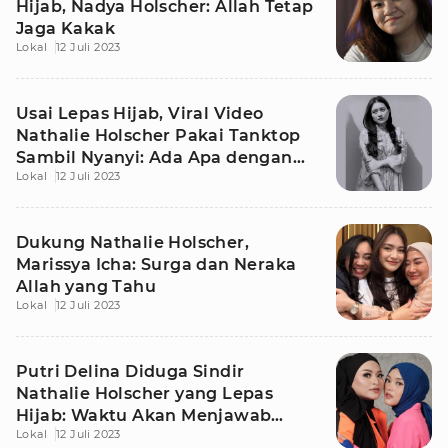
Hijab, Nadya Holscher: Allah Tetap
Jaga Kakak
Lokal
12 Juli 2023
Usai Lepas Hijab, Viral Video
Nathalie Holscher Pakai Tanktop
Sambil Nyanyi: Ada Apa dengan
Lokal
12 Juli 2023
Nathalie
Dukung Nathalie Holscher,
Marissya Icha: Surga dan Neraka
Allah yang Tahu
Lokal
12 Juli 2023
Putri Delina Diduga Sindir
Nathalie Holscher yang Lepas
Hijab: Waktu Akan Menjawab
Lokal
12 Juli 2023
Semuanya