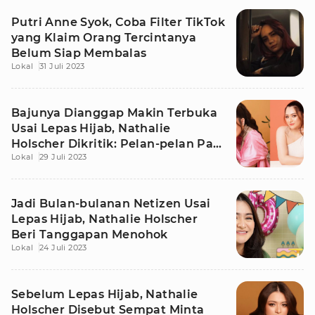
Putri Anne Syok, Coba Filter TikTok
yang Klaim Orang Tercintanya
Belum Siap Membalas
Lokal
31 Juli 2023
Bajunya Dianggap Makin Terbuka
Usai Lepas Hijab, Nathalie
Holscher Dikritik: Pelan-pelan Pak
Lokal
29 Juli 2023
Supir
Jadi Bulan-bulanan Netizen Usai
Lepas Hijab, Nathalie Holscher
Beri Tanggapan Menohok
Lokal
24 Juli 2023
Sebelum Lepas Hijab, Nathalie
Holscher Disebut Sempat Minta