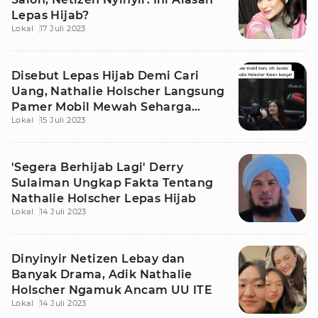
Lepas Hijab?
Lokal
17 Juli 2023
Disebut Lepas Hijab Demi Cari
Uang, Nathalie Holscher Langsung
Pamer Mobil Mewah Seharga
Lokal
15 Juli 2023
Miliaran
'Segera Berhijab Lagi' Derry
Sulaiman Ungkap Fakta Tentang
Nathalie Holscher Lepas Hijab
Lokal
14 Juli 2023
Dinyinyir Netizen Lebay dan
Banyak Drama, Adik Nathalie
Holscher Ngamuk Ancam UU ITE
Lokal
14 Juli 2023