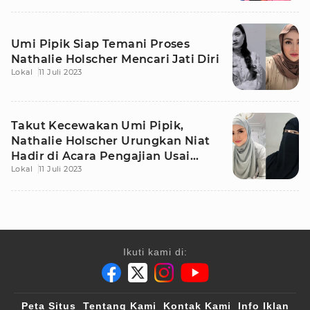
Umi Pipik Siap Temani Proses
Nathalie Holscher Mencari Jati Diri
Lokal
11 Juli 2023
Takut Kecewakan Umi Pipik,
Nathalie Holscher Urungkan Niat
Hadir di Acara Pengajian Usai
Lokal
11 Juli 2023
Lepas Hijab
Ikuti kami di:
Peta Situs
Tentang Kami
Kontak Kami
Info Iklan