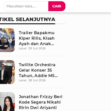
CARI
TIKEL SELANJUTNYA
Trailer Bapakmu
Kiper Rilis, Kisah
Ayah dan Anak
Lokal
29 Juli 2026
Berdamai Lewat
Sepak Bola Tarkam
Twilite Orchestra
Gelar Konser 35
Tahun, Addie MS
Lokal
28 Juli 2026
Ungkap Kisah Haru
Jonathan Frizzy Beri
Kode Segera Nikahi
Ririn Dwi Ariyanti