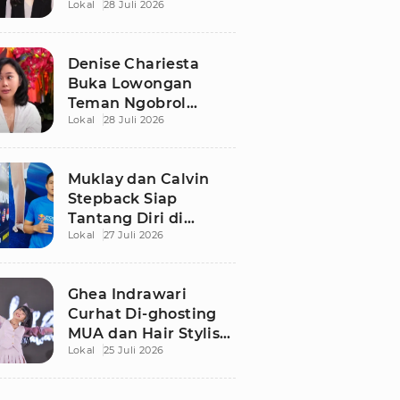
Lokal
28 Juli 2026
Denise Chariesta
Buka Lowongan
Teman Ngobrol
Lokal
28 Juli 2026
Bergaji Rp15 Juta, Ini
Syaratnya!
Muklay dan Calvin
Stepback Siap
Tantang Diri di
Lokal
27 Juli 2026
Kratingdaeng Red
Bull Power Race, Ini
Alasan Mereka!
Ghea Indrawari
Curhat Di-ghosting
MUA dan Hair Stylist
Lokal
25 Juli 2026
Jelang Manggung,
Terpaksa Dandan
Sendiri