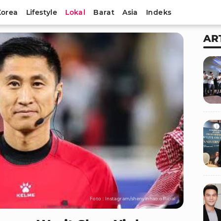
Korea
Lifestyle
Lokal
Barat
Asia
Indeks
AR
Foto : Instagram/shenyinhao.official