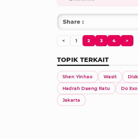
Share :
<
1
2
3
4
>
TOPIK TERKAIT
Shen Yinhao
Wasit
Dis
Hadrah Daeng Ratu
Do Exo
Jakarta