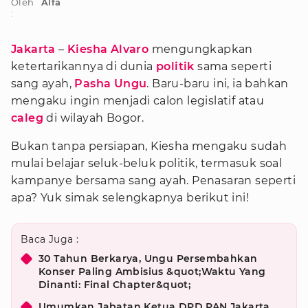
Oleh
Alfa
:
Jakarta
–
Kiesha Alvaro
mengungkapkan
ketertarikannya di dunia
politik
sama seperti
sang ayah,
Pasha Ungu
. Baru-baru ini, ia bahkan
mengaku ingin menjadi calon legislatif atau
caleg
di wilayah Bogor.
Bukan tanpa persiapan, Kiesha mengaku sudah
mulai belajar seluk-beluk politik, termasuk soal
kampanye bersama sang ayah. Penasaran seperti
apa? Yuk simak selengkapnya berikut ini!
Baca Juga :
30 Tahun Berkarya, Ungu Persembahkan
Konser Paling Ambisius &quot;Waktu Yang
Dinanti: Final Chapter&quot;
Umumkan Jabatan Ketua DPD PAN Jakarta