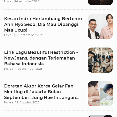
Lokal
24 Agustus 2025
Kesan Indra Herlambang Bertemu
Ahn Hyo Seop: Dia Mau Dipanggil
Mas Ucup!
Lokal
16 September 2023
Lirik Lagu Beautiful Restriction -
NewJeans, dengan Terjemahan
Bahasa Indonesia
Korea
1 September 2023
Deretan Aktor Korea Gelar Fan
Meeting di Jakarta Bulan
September, Jung Hae In Jangan
Korea
19 Agustus 2023
Sampai Kelewat!