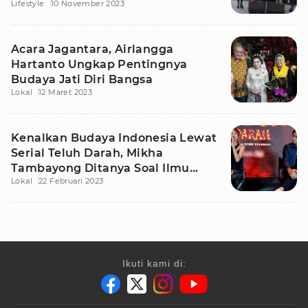
Lifestyle
10 November 2023
Acara Jagantara, Airlangga
Hartanto Ungkap Pentingnya
Budaya Jati Diri Bangsa
Lokal
12 Maret 2023
Kenalkan Budaya Indonesia Lewat
Serial Teluh Darah, Mikha
Tambayong Ditanya Soal Ilmu
Lokal
22 Februari 2023
Hitam
Ikuti kami di: