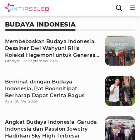
BUDAYA INDONESIA
Membebaskan Budaya Indonesia,
Desainer Dwi Wahyuni Rilis
Koleksi Hegemoni untuk Generasi
Lifestyle
22 September 2025
Urban
Beminat dengan Budaya
Indonesia, Pat Boonnitipat
Berharap Dapat Cerita Bagus
Asia
28 Mei 2024
Angkat Budaya Indonesia, Garuda
Indonesia dan Passion Jewelry
Hadirkan Sky High Terbesar