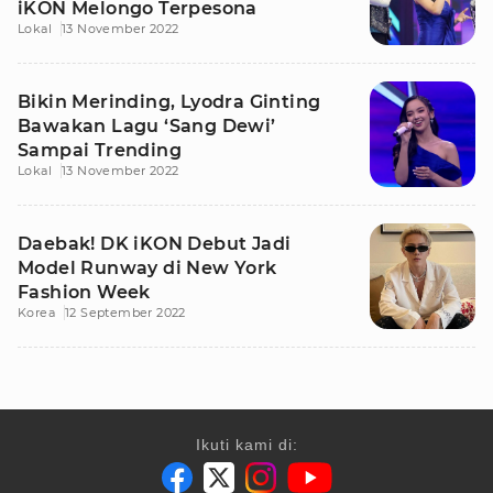
iKON Melongo Terpesona
Lokal
13 November 2022
Bikin Merinding, Lyodra Ginting
Bawakan Lagu ‘Sang Dewi’
Sampai Trending
Lokal
13 November 2022
Daebak! DK iKON Debut Jadi
Model Runway di New York
Fashion Week
Korea
12 September 2022
Ikuti kami di: