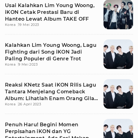
Usai Kalahkan Lim Young Woong,
iKON Cetak Prestasi Baru di
Hanteo Lewat Album TAKE OFF
Korea
19 Mei 2023
Kalahkan Lim Young Woong, Lagu
Fighting dari Song iKON Jadi
Paling Populer di Genre Trot
Korea
9 Mei 2023
Reaksi KNetz Saat iKON Rilis Lagu
Tantara Menjelang Comeback
Album: Lihatlah Enam Orang Gila
Korea
26 April 2023
Ini...
Penuh Haru! Begini Momen
Perpisahan iKON dan YG