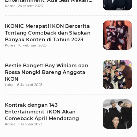
Entertainment, Ada Sesi Makan
Korea
24 Maret 2023
Malam Bareng Manajer
iKONIC Merapat! iKON Bercerita
Tentang Comeback dan Siapkan
Banyak Konten di Tahun 2023
Korea
16 Februari 2023
Bestie Banget! Boy William dan
Rossa Nongki Bareng Anggota
iKON
Lokal
6 Januari 2023
Kontrak dengan 143
Entertainment, iKON Akan
Comeback April Mendatang
Korea
1 Januari 2023