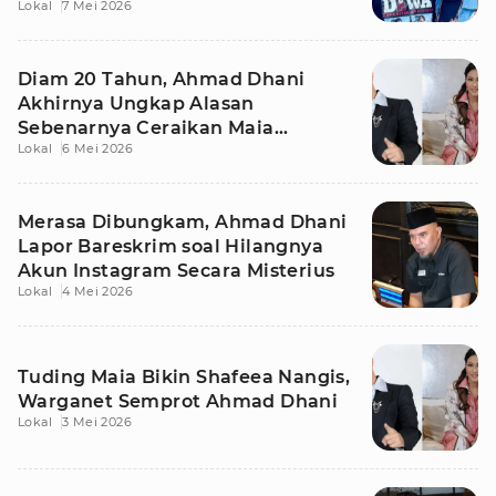
Lokal
7 Mei 2026
Lagi
Diam 20 Tahun, Ahmad Dhani
Akhirnya Ungkap Alasan
Sebenarnya Ceraikan Maia
Lokal
6 Mei 2026
Estianty
Merasa Dibungkam, Ahmad Dhani
Lapor Bareskrim soal Hilangnya
Akun Instagram Secara Misterius
Lokal
4 Mei 2026
Tuding Maia Bikin Shafeea Nangis,
Warganet Semprot Ahmad Dhani
Lokal
3 Mei 2026