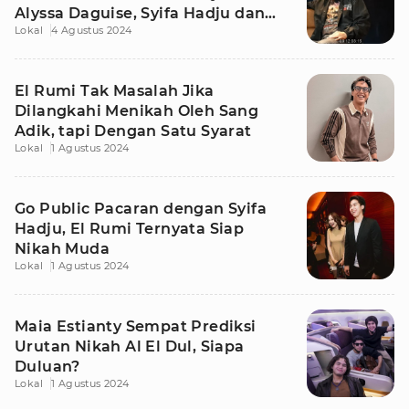
Alyssa Daguise, Syifa Hadju dan
Lokal
4 Agustus 2024
Tissa Biani
El Rumi Tak Masalah Jika
Dilangkahi Menikah Oleh Sang
Adik, tapi Dengan Satu Syarat
Lokal
1 Agustus 2024
Go Public Pacaran dengan Syifa
Hadju, El Rumi Ternyata Siap
Nikah Muda
Lokal
1 Agustus 2024
Maia Estianty Sempat Prediksi
Urutan Nikah Al El Dul, Siapa
Duluan?
Lokal
1 Agustus 2024