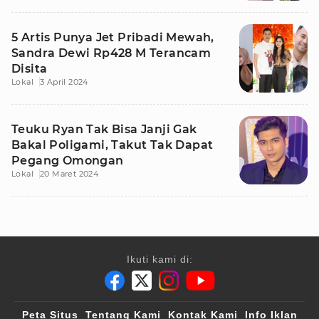
5 Artis Punya Jet Pribadi Mewah,
Sandra Dewi Rp428 M Terancam
Disita
Lokal
3 April 2024
Teuku Ryan Tak Bisa Janji Gak
Bakal Poligami, Takut Tak Dapat
Pegang Omongan
Lokal
20 Maret 2024
Ikuti kami di:
Peta Situs
Tentang Kami
Kontak Kami
Info Iklan