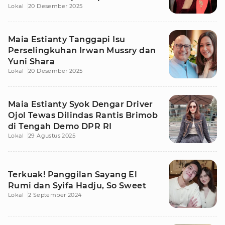
Lokal
20 Desember 2025
Hukum
Maia Estianty Tanggapi Isu
Perselingkuhan Irwan Mussry dan
Yuni Shara
Lokal
20 Desember 2025
Maia Estianty Syok Dengar Driver
Ojol Tewas Dilindas Rantis Brimob
di Tengah Demo DPR RI
Lokal
29 Agustus 2025
Terkuak! Panggilan Sayang El
Rumi dan Syifa Hadju, So Sweet
Lokal
2 September 2024