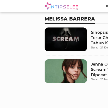
MELISSA BARRERA
Sinopsis
Teror Gh
Tahun K
Barat
27 D
Jenna O
Scream 7
Dipecat
Barat
23 N