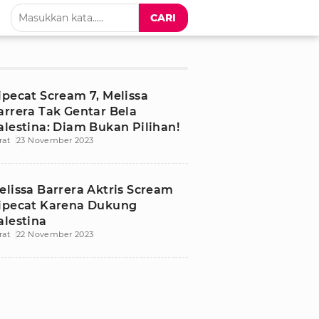
CARI
ipecat Scream 7, Melissa
arrera Tak Gentar Bela
alestina: Diam Bukan Pilihan!
rat
23 November 2023
elissa Barrera Aktris Scream
ipecat Karena Dukung
alestina
rat
22 November 2023