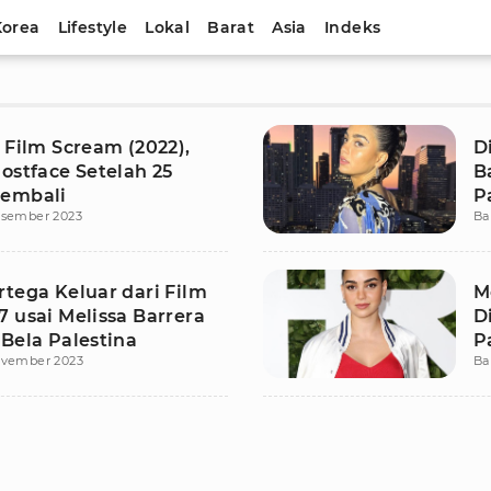
Korea
Lifestyle
Lokal
Barat
Asia
Indeks
 Film Scream (2022),
D
ostface Setelah 25
B
embali
P
esember 2023
Ba
rtega Keluar dari Film
M
 usai Melissa Barrera
D
 Bela Palestina
P
ovember 2023
Ba