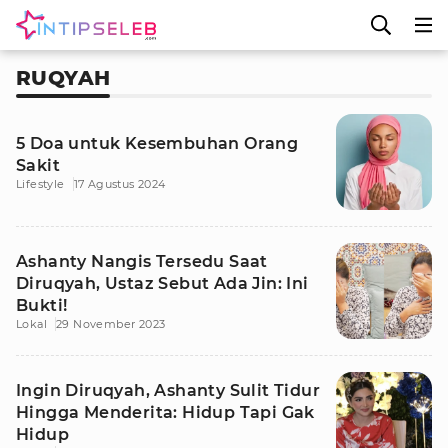
RUQYAH
5 Doa untuk Kesembuhan Orang
Sakit
Lifestyle
17 Agustus 2024
Ashanty Nangis Tersedu Saat
Diruqyah, Ustaz Sebut Ada Jin: Ini
Bukti!
Lokal
29 November 2023
Ingin Diruqyah, Ashanty Sulit Tidur
Hingga Menderita: Hidup Tapi Gak
Hidup