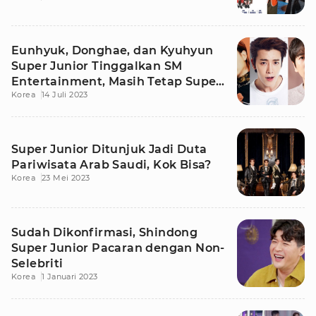
Eunhyuk, Donghae, dan Kyuhyun
Super Junior Tinggalkan SM
Entertainment, Masih Tetap Super
Korea
14 Juli 2023
Junior?
Super Junior Ditunjuk Jadi Duta
Pariwisata Arab Saudi, Kok Bisa?
Korea
23 Mei 2023
Sudah Dikonfirmasi, Shindong
Super Junior Pacaran dengan Non-
Selebriti
Korea
1 Januari 2023