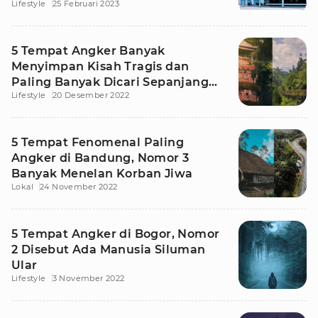
Lifestyle
25 Februari 2023
Merinding!
5 Tempat Angker Banyak
Menyimpan Kisah Tragis dan
Paling Banyak Dicari Sepanjang
Lifestyle
20 Desember 2022
2022
5 Tempat Fenomenal Paling
Angker di Bandung, Nomor 3
Banyak Menelan Korban Jiwa
Lokal
24 November 2022
5 Tempat Angker di Bogor, Nomor
2 Disebut Ada Manusia Siluman
Ular
Lifestyle
3 November 2022