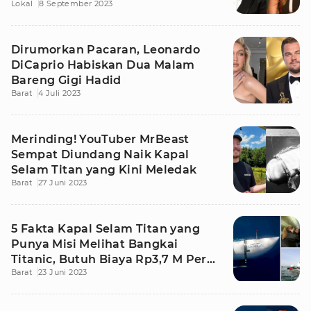
Lokal
8 September 2023
Dirumorkan Pacaran, Leonardo
DiCaprio Habiskan Dua Malam
Bareng Gigi Hadid
Barat
4 Juli 2023
Merinding! YouTuber MrBeast
Sempat Diundang Naik Kapal
Selam Titan yang Kini Meledak
Barat
27 Juni 2023
5 Fakta Kapal Selam Titan yang
Punya Misi Melihat Bangkai
Titanic, Butuh Biaya Rp3,7 M Per
Barat
23 Juni 2023
Orang