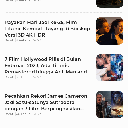
Barat
8 Februari 2023
Rayakan Hari Jadi ke-25, Film
Titanic Kembali Tayang di Bioskop
Versi 3D 4K HDR
Barat
8 Februari 2023
7 Film Hollywood Rilis di Bulan
Februari 2023, Ada Titanic
Remastered hingga Ant-Man and
Barat
30 Januari 2023
the Wasp
Pecahkan Rekor! James Cameron
Jadi Satu-satunya Sutradara
dengan 3 Film Berpenghasilan
Barat
24 Januari 2023
Fantastis