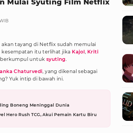
on Mulai Syuting Film Netflix
 WIB
akan tayang di Netflix sudah memulai
kesempatan itu terlihat jika
Kajol
,
Kriti
h berkumpul untuk
syuting
.
anka Chaturvedi
, yang dikenal sebagai
? Yuk intip di bawah ini.
iding Boneng Meninggal Dunia
el Hero Rush TCG, Akui Pemain Kartu Biru