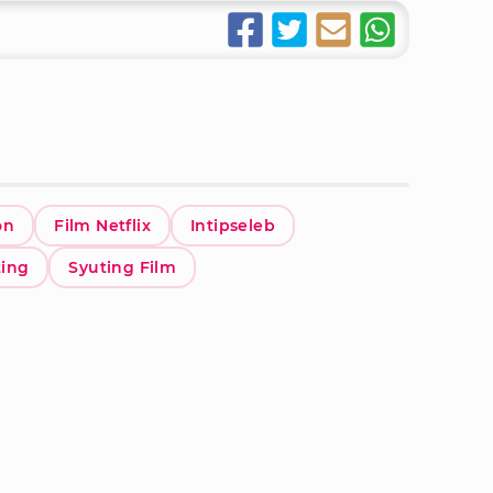
on
Film Netflix
Intipseleb
ting
Syuting Film