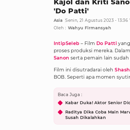
Kajol dan Kriti San
'Do Patti'
Asia
Senin, 21 Agustus 2023 - 13:36
Oleh :
Wahyu Firmansyah
IntipSeleb
– Film
Do Patti
yang 
proses produksi mereka. Dalam 
Sanon
serta pemain lain suda
Film ini disutradarai oleh
Shash
BOB. Seperti apa momen syuting
Baca Juga :
Kabar Duka! Aktor Senior D
Raditya Dika Coba Main Marv
Susah Dikalahkan