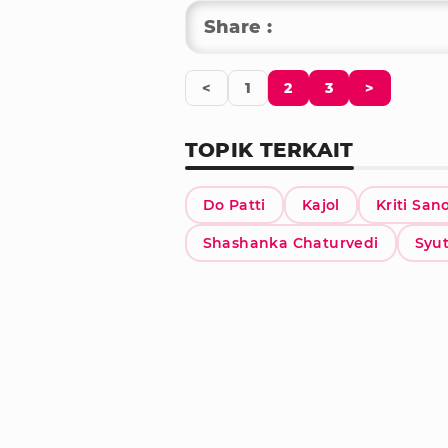
Share :
<
1
2
3
>
TOPIK TERKAIT
Do Patti
Kajol
Kriti San
Shashanka Chaturvedi
Syu