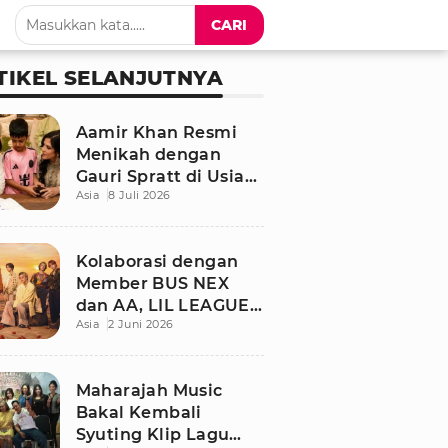
CARI
TIKEL SELANJUTNYA
Aamir Khan Resmi
Menikah dengan
Gauri Spratt di Usia
Asia
8 Juli 2026
61 Tahun, Momen
Sederhana Penuh
Kehangatan
Kolaborasi dengan
Member BUS NEX
dan AA, LIL LEAGUE
Asia
2 Juni 2026
Rilis Single Musim
Panas “LOCA”
Maharajah Music
Bakal Kembali
Syuting Klip Lagu