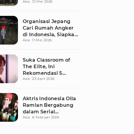
Asia
12 Mei 2026
Terbaru di Bali
Organisasi Jepang
Cari Rumah Angker
di Indonesia, Siapkan
Asia
11 Mei 2026
Imbalan Rp50 Juta
Suka Classroom of
The Elite, Ini
Rekomendasi 5
Asia
23 April 2026
Anime yang Wajib
Ditonton
Aktris Indonesia Olla
Ramlan Bergabung
dalam Serial
Asia
6 Februari 2026
Malaysia 'Walid', Apa
Perannya?