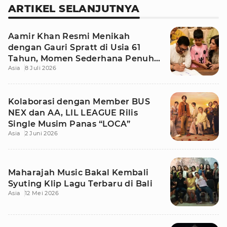
ARTIKEL SELANJUTNYA
Aamir Khan Resmi Menikah
dengan Gauri Spratt di Usia 61
Tahun, Momen Sederhana Penuh
Asia
8 Juli 2026
Kehangatan
Kolaborasi dengan Member BUS
NEX dan AA, LIL LEAGUE Rilis
Single Musim Panas “LOCA”
Asia
2 Juni 2026
Maharajah Music Bakal Kembali
Syuting Klip Lagu Terbaru di Bali
Asia
12 Mei 2026