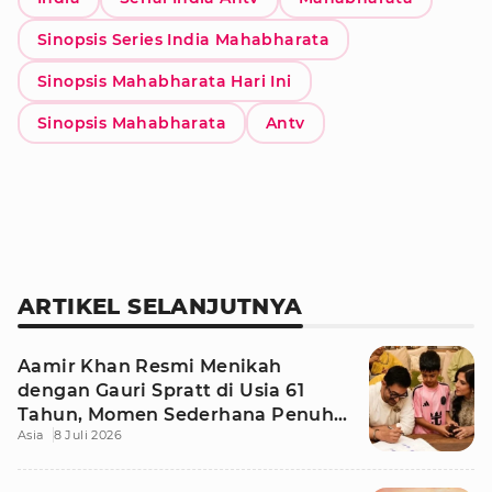
Sinopsis Series India Mahabharata
Sinopsis Mahabharata Hari Ini
Sinopsis Mahabharata
Antv
ARTIKEL SELANJUTNYA
Aamir Khan Resmi Menikah
dengan Gauri Spratt di Usia 61
Tahun, Momen Sederhana Penuh
Asia
8 Juli 2026
Kehangatan