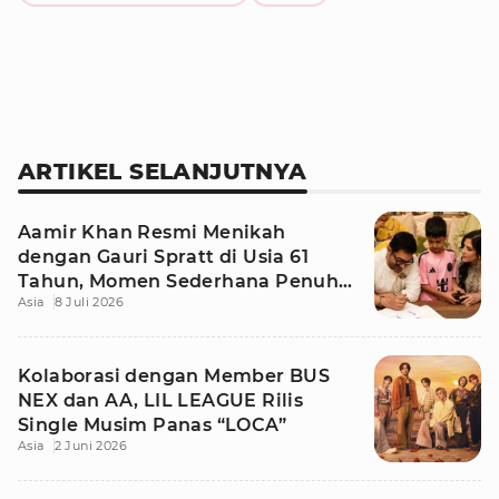
ARTIKEL SELANJUTNYA
Aamir Khan Resmi Menikah
dengan Gauri Spratt di Usia 61
Tahun, Momen Sederhana Penuh
Asia
8 Juli 2026
Kehangatan
Kolaborasi dengan Member BUS
NEX dan AA, LIL LEAGUE Rilis
Single Musim Panas “LOCA”
Asia
2 Juni 2026