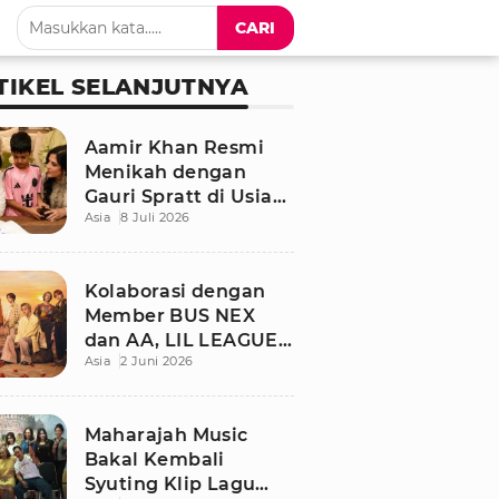
CARI
TIKEL SELANJUTNYA
Aamir Khan Resmi
Menikah dengan
Gauri Spratt di Usia
Asia
8 Juli 2026
61 Tahun, Momen
Sederhana Penuh
Kehangatan
Kolaborasi dengan
Member BUS NEX
dan AA, LIL LEAGUE
Asia
2 Juni 2026
Rilis Single Musim
Panas “LOCA”
Maharajah Music
Bakal Kembali
Syuting Klip Lagu