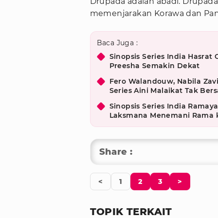
Drupada adalah abadi. Drupa
memenjarakan Korawa dan Pa
Baca Juga :
Sinopsis Series India Hasrat
Preesha Semakin Dekat
Fero Walandouw, Nabila Zav
Series Aini Malaikat Tak Ber
Sinopsis Series India Ramaya
Laksmana Menemani Rama 
Share :
<
1
2
3
>
TOPIK TERKAIT