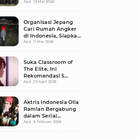
Asia
12 Mei 2026
Terbaru di Bali
Organisasi Jepang
Cari Rumah Angker
di Indonesia, Siapkan
Asia
11 Mei 2026
Imbalan Rp50 Juta
Suka Classroom of
The Elite, Ini
Rekomendasi 5
Asia
23 April 2026
Anime yang Wajib
Ditonton
Aktris Indonesia Olla
Ramlan Bergabung
dalam Serial
Asia
6 Februari 2026
Malaysia 'Walid', Apa
Perannya?