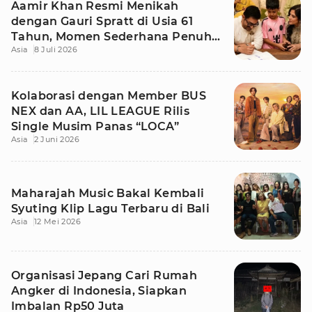
Aamir Khan Resmi Menikah
dengan Gauri Spratt di Usia 61
Tahun, Momen Sederhana Penuh
Asia
8 Juli 2026
Kehangatan
Kolaborasi dengan Member BUS
NEX dan AA, LIL LEAGUE Rilis
Single Musim Panas “LOCA”
Asia
2 Juni 2026
Maharajah Music Bakal Kembali
Syuting Klip Lagu Terbaru di Bali
Asia
12 Mei 2026
Organisasi Jepang Cari Rumah
Angker di Indonesia, Siapkan
Imbalan Rp50 Juta