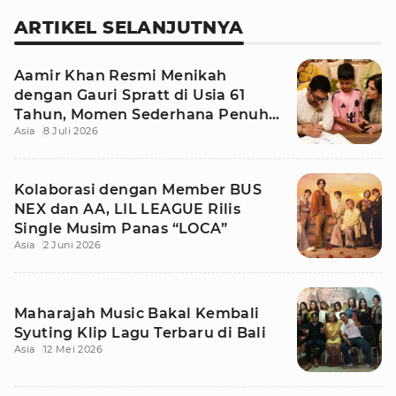
ARTIKEL SELANJUTNYA
Aamir Khan Resmi Menikah
dengan Gauri Spratt di Usia 61
Tahun, Momen Sederhana Penuh
Asia
8 Juli 2026
Kehangatan
Kolaborasi dengan Member BUS
NEX dan AA, LIL LEAGUE Rilis
Single Musim Panas “LOCA”
Asia
2 Juni 2026
Maharajah Music Bakal Kembali
Syuting Klip Lagu Terbaru di Bali
Asia
12 Mei 2026