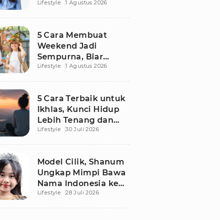
Lifestyle
1 Agustus 2026
Mengatasinya agar
Senin Tak Lagi
Menakutkan
5 Cara Membuat
Weekend Jadi
Sempurna, Biar
Lifestyle
1 Agustus 2026
Pikiran Fresh dan
Senin Tetap
Semangat
5 Cara Terbaik untuk
Ikhlas, Kunci Hidup
Lebih Tenang dan
Lifestyle
30 Juli 2026
Bahagia
Model Cilik, Shanum
Ungkap Mimpi Bawa
Nama Indonesia ke
Lifestyle
28 Juli 2026
Panggung Dunia