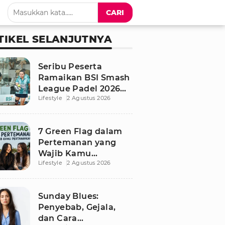
CARI
TIKEL SELANJUTNYA
Seribu Peserta
Ramaikan BSI Smash
League Padel 2026
Lifestyle
2 Agustus 2026
Besutan RANS
7 Green Flag dalam
Pertemanan yang
Wajib Kamu
Lifestyle
2 Agustus 2026
Pertahankan, Bikin
Hubungan Makin
Sehat dan Awet
Sunday Blues:
Penyebab, Gejala,
dan Cara