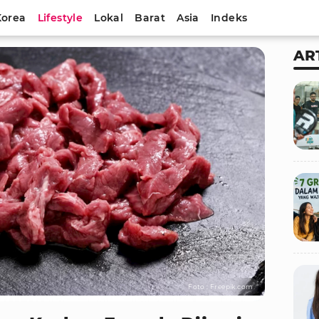
Korea
Lifestyle
Lokal
Barat
Asia
Indeks
AR
Foto : Freepik.com