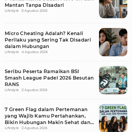
Mantan Tanpa Disadari
Lifestyle
5 Agustus 2026
Micro Cheating Adalah? Kenali
Perilaku yang Sering Tak Disadari
dalam Hubungan
Lifestyle
4 Agustus 2026
Seribu Peserta Ramaikan BSI
Smash League Padel 2026 Besutan
RANS
Lifestyle
2 Agustus 2026
7 Green Flag dalam Pertemanan
yang Wajib Kamu Pertahankan,
Bikin Hubungan Makin Sehat dan
Lifestyle
2 Agustus 2026
Awet