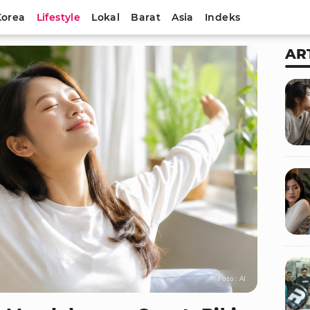
Korea
Lifestyle
Lokal
Barat
Asia
Indeks
AR
Foto : AI