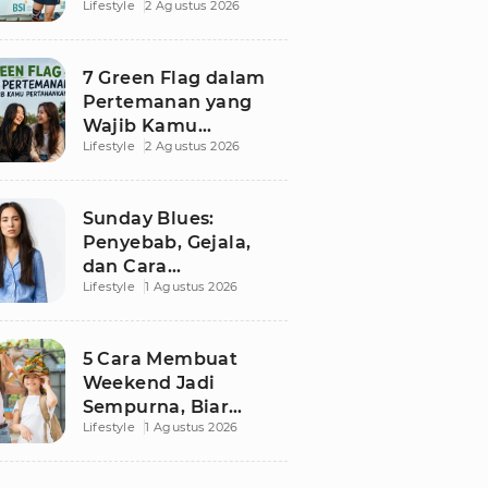
Lifestyle
2 Agustus 2026
Besutan RANS
7 Green Flag dalam
Pertemanan yang
Wajib Kamu
Lifestyle
2 Agustus 2026
Pertahankan, Bikin
Hubungan Makin
Sehat dan Awet
Sunday Blues:
Penyebab, Gejala,
dan Cara
Lifestyle
1 Agustus 2026
Mengatasinya agar
Senin Tak Lagi
Menakutkan
5 Cara Membuat
Weekend Jadi
Sempurna, Biar
Lifestyle
1 Agustus 2026
Pikiran Fresh dan
Senin Tetap
Semangat