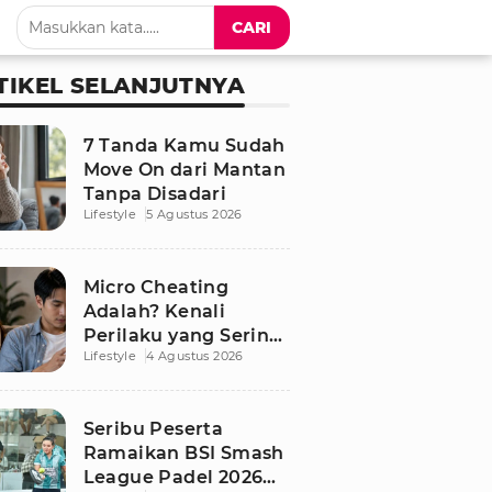
CARI
TIKEL SELANJUTNYA
7 Tanda Kamu Sudah
Move On dari Mantan
Tanpa Disadari
Lifestyle
5 Agustus 2026
Micro Cheating
Adalah? Kenali
Perilaku yang Sering
Lifestyle
4 Agustus 2026
Tak Disadari dalam
Hubungan
Seribu Peserta
Ramaikan BSI Smash
League Padel 2026