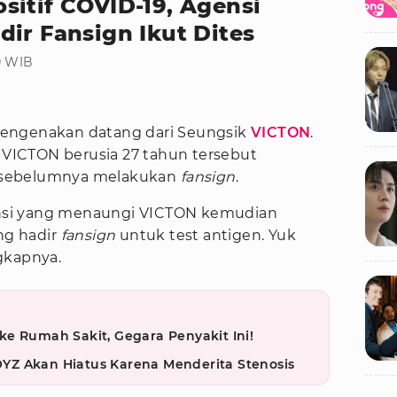
sitif COVID-19, Agensi
ir Fansign Ikut Dites
00 WIB
mengenakan datang dari Seungsik
VICTON
.
ICTON berusia 27 tahun tersebut
ri sebelumnya melakukan
fansign
.
nsi yang menaungi VICTON kemudian
ng hadir
fansign
untuk test antigen. Yuk
gkapnya.
e Rumah Sakit, Gegara Penyakit Ini!
Z Akan Hiatus Karena Menderita Stenosis