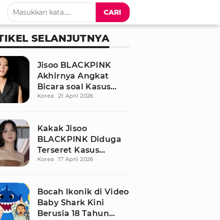
CARI
TIKEL SELANJUTNYA
Jisoo BLACKPINK
Akhirnya Angkat
Bicara soal Kasus
Korea
21 April 2026
Dugaan Pelecehan
Seksual Sang Kakak
Kakak Jisoo
BLACKPINK Diduga
Terseret Kasus
Korea
17 April 2026
Pelecehan Seksual,
Nama Sang Idol Jadi
Sorotan
Bocah Ikonik di Video
Baby Shark Kini
Berusia 18 Tahun