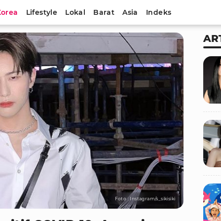
Korea
Lifestyle
Lokal
Barat
Asia
Indeks
AR
Foto : Instagram/s_sikisiki