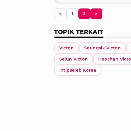
<
1
2
>
TOPIK TERKAIT
Victon
Seungsik Victon
Sejun Victon
Heochan Vict
Intipseleb Korea