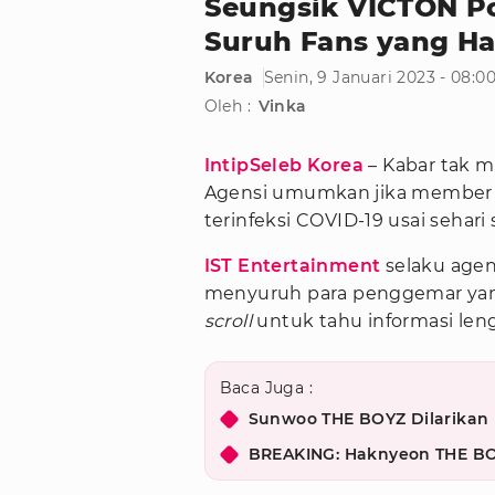
Seungsik VICTON Po
Suruh Fans yang Had
Korea
Senin, 9 Januari 2023 - 08:
Oleh :
Vinka
IntipSeleb Korea
– Kabar tak 
Agensi umumkan jika member V
terinfeksi COVID-19 usai seha
IST Entertainment
selaku age
menyuruh para penggemar ya
scroll
untuk tahu informasi len
Baca Juga :
Sunwoo THE BOYZ Dilarikan k
BREAKING: Haknyeon THE BOY