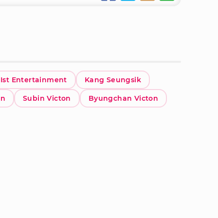
Ist Entertainment
Kang Seungsik
on
Subin Victon
Byungchan Victon