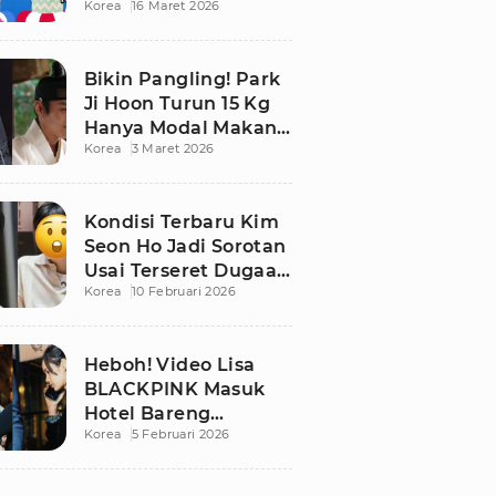
Korea
16 Maret 2026
Bikin Publik
Pangling
Bikin Pangling! Park
Ji Hoon Turun 15 Kg
Hanya Modal Makan
Korea
3 Maret 2026
Apel, Visual
Terbarunya
Langsung Viral
Kondisi Terbaru Kim
Seon Ho Jadi Sorotan
Usai Terseret Dugaan
Korea
10 Februari 2026
Penggelapan Pajak
Heboh! Video Lisa
BLACKPINK Masuk
Hotel Bareng
Korea
5 Februari 2026
Frederic Arnault Picu
Perdebatan Panas di
Medsos