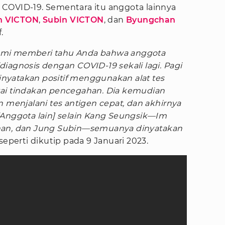
f COVID-19. Sementara itu anggota lainnya
n VICTON
,
Subin VICTON
, dan
Byungchan
.
. Kami memberi tahu Anda bahwa anggota
iagnosis dengan COVID-19 sekali lagi. Pagi
dinyatakan positif menggunakan alat tes
gai tindakan pencegahan. Dia kemudian
n menjalani tes antigen cepat, dan akhirnya
[Anggota lain] selain Kang Seungsik—Im
han, dan Jung Subin—semuanya dinyatakan
seperti dikutip pada 9 Januari 2023.