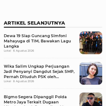
ARTIKEL SELANJUTNYA
Dewa 19 Siap Guncang Simfoni
Mahayuga di TIM, Bawakan Lagu
Langka
Lokal
6 Agustus 2026
Wika Salim Ungkap Perjuangan
Jadi Penyanyi Dangdut Sejak SMP,
Pernah Dituduh PSK oleh
Lokal
6 Agustus 2026
Tetangga
Bigmo Segera Dipanggil Polda
Metro Jaya Terkait Dugaan