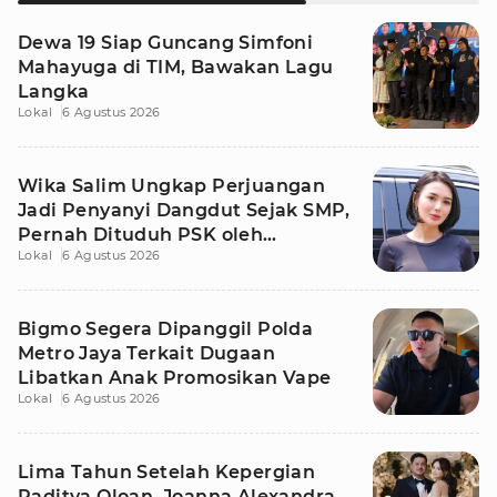
Dewa 19 Siap Guncang Simfoni
Mahayuga di TIM, Bawakan Lagu
Langka
Lokal
6 Agustus 2026
Wika Salim Ungkap Perjuangan
Jadi Penyanyi Dangdut Sejak SMP,
Pernah Dituduh PSK oleh
Lokal
6 Agustus 2026
Tetangga
Bigmo Segera Dipanggil Polda
Metro Jaya Terkait Dugaan
Libatkan Anak Promosikan Vape
Lokal
6 Agustus 2026
Lima Tahun Setelah Kepergian
Raditya Oloan, Joanna Alexandra