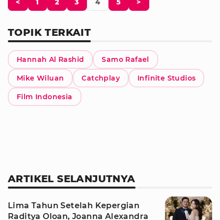
<
1
2
3
4
5
>
TOPIK TERKAIT
Hannah Al Rashid
Samo Rafael
Mike Wiluan
Catchplay
Infinite Studios
Film Indonesia
ARTIKEL SELANJUTNYA
Lima Tahun Setelah Kepergian
Raditya Oloan, Joanna Alexandra