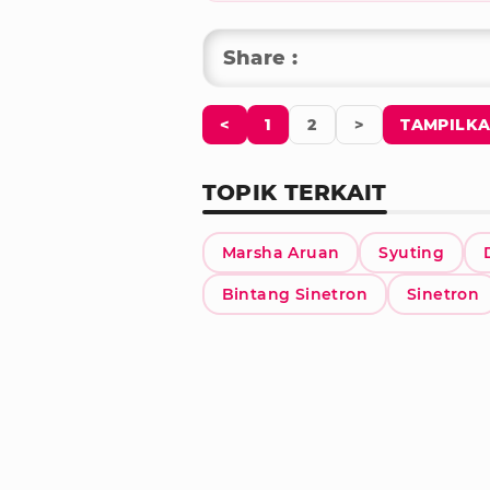
Share :
<
1
2
>
TAMPILKA
TOPIK TERKAIT
Marsha Aruan
Syuting
Bintang Sinetron
Sinetron