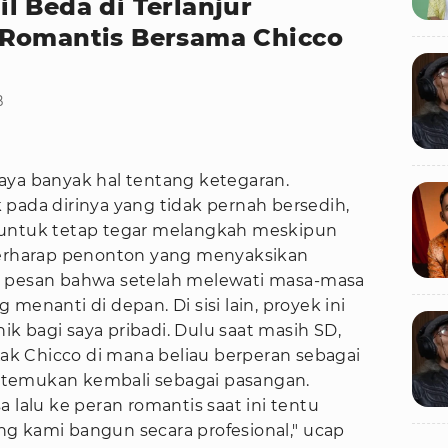
l Beda di Terlanjur
 Romantis Bersama Chicco
B
aya banyak hal tentang ketegaran.
pada dirinya yang tidak pernah bersedih,
 untuk tetap tegar melangkah meskipun
berharap penonton yang menyaksikan
k pesan bahwa setelah melewati masa-masa
ng menanti di depan. Di sisi lain, proyek ini
 bagi saya pribadi. Dulu saat masih SD,
k Chicco di mana beliau berperan sebagai
pertemukan kembali sebagai pasangan.
 lalu ke peran romantis saat ini tentu
g kami bangun secara profesional," ucap