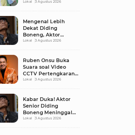
Lokal
3 Agustus 2026
Pesan Persatuan
Jelang HUT RI ke-81
Mengenal Lebih
Dekat Diding
Boneng, Aktor
Lokal
3 Agustus 2026
Legendaris yang
Hidup Sederhana
Sebelum Wafat
Ruben Onsu Buka
Suara soal Video
CCTV Pertengkaran
Lokal
3 Agustus 2026
dengan Sarwendah,
Ini Kronologinya
Kabar Duka! Aktor
Senior Diding
Boneng Meninggal
Lokal
3 Agustus 2026
Dunia