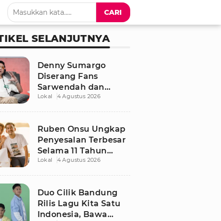
CARI
TIKEL SELANJUTNYA
Denny Sumargo
Diserang Fans
Sarwendah dan
Lokal
4 Agustus 2026
Ruben Onsu Usai
Podcast Viral, Begini
Reaksinya
Ruben Onsu Ungkap
Penyesalan Terbesar
Selama 11 Tahun
Lokal
4 Agustus 2026
Nikahi Sarwendah
Duo Cilik Bandung
Rilis Lagu Kita Satu
Indonesia, Bawa