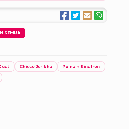
N SEMUA
Duet
Chicco Jerikho
Pemain Sinetron