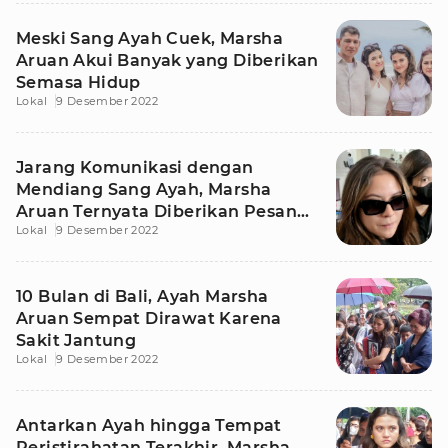
Meski Sang Ayah Cuek, Marsha
Aruan Akui Banyak yang Diberikan
Semasa Hidup
Lokal
9 Desember 2022
Jarang Komunikasi dengan
Mendiang Sang Ayah, Marsha
Aruan Ternyata Diberikan Pesan
Lokal
9 Desember 2022
Ini
10 Bulan di Bali, Ayah Marsha
Aruan Sempat Dirawat Karena
Sakit Jantung
Lokal
9 Desember 2022
Antarkan Ayah hingga Tempat
Peristirahatan Terakhir, Marsha