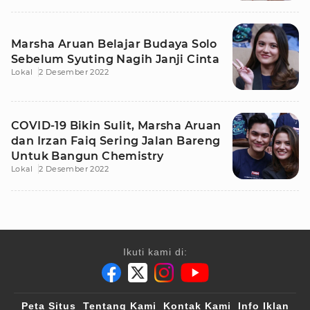
Marsha Aruan Belajar Budaya Solo
Sebelum Syuting Nagih Janji Cinta
Lokal
2 Desember 2022
COVID-19 Bikin Sulit, Marsha Aruan
dan Irzan Faiq Sering Jalan Bareng
Untuk Bangun Chemistry
Lokal
2 Desember 2022
Ikuti kami di:
Peta Situs
Tentang Kami
Kontak Kami
Info Iklan