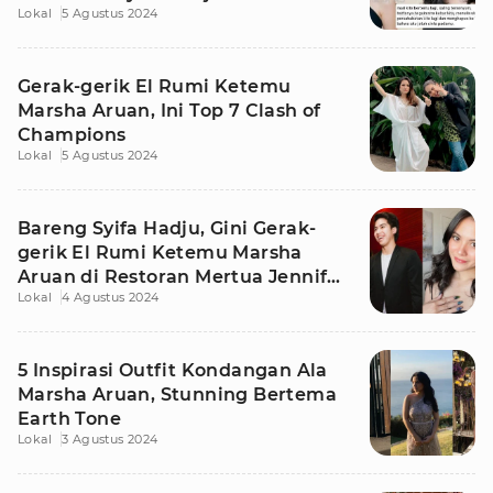
Lokal
5 Agustus 2024
Gerak-gerik El Rumi Ketemu
Marsha Aruan, Ini Top 7 Clash of
Champions
Lokal
5 Agustus 2024
Bareng Syifa Hadju, Gini Gerak-
gerik El Rumi Ketemu Marsha
Aruan di Restoran Mertua Jennifer
Lokal
4 Agustus 2024
Coppen
5 Inspirasi Outfit Kondangan Ala
Marsha Aruan, Stunning Bertema
Earth Tone
Lokal
3 Agustus 2024