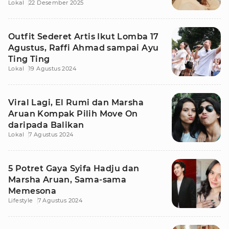
Lokal
22 Desember 2025
Keyakinan
Outfit Sederet Artis Ikut Lomba 17
Agustus, Raffi Ahmad sampai Ayu
Ting Ting
Lokal
19 Agustus 2024
Viral Lagi, El Rumi dan Marsha
Aruan Kompak Pilih Move On
daripada Balikan
Lokal
7 Agustus 2024
5 Potret Gaya Syifa Hadju dan
Marsha Aruan, Sama-sama
Memesona
Lifestyle
7 Agustus 2024