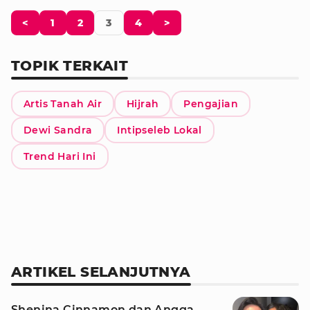
<
1
2
3
4
>
TOPIK TERKAIT
Artis Tanah Air
Hijrah
Pengajian
Dewi Sandra
Intipseleb Lokal
Trend Hari Ini
ARTIKEL SELANJUTNYA
Shenina Cinnamon dan Angga