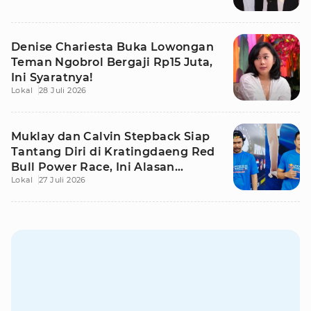
Denise Chariesta Buka Lowongan
Teman Ngobrol Bergaji Rp15 Juta,
Ini Syaratnya!
Lokal
28 Juli 2026
Muklay dan Calvin Stepback Siap
Tantang Diri di Kratingdaeng Red
Bull Power Race, Ini Alasan
Lokal
27 Juli 2026
Mereka!