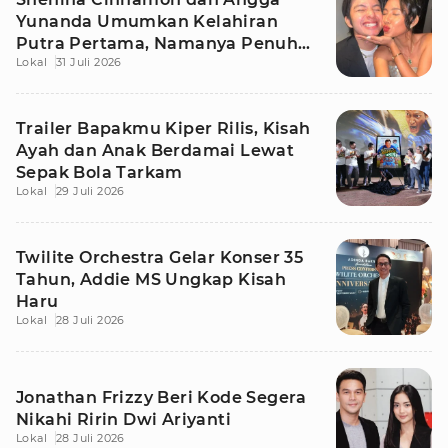
Yunanda Umumkan Kelahiran
Putra Pertama, Namanya Penuh
Lokal
31 Juli 2026
Makna
Trailer Bapakmu Kiper Rilis, Kisah
Ayah dan Anak Berdamai Lewat
Sepak Bola Tarkam
Lokal
29 Juli 2026
Twilite Orchestra Gelar Konser 35
Tahun, Addie MS Ungkap Kisah
Haru
Lokal
28 Juli 2026
Jonathan Frizzy Beri Kode Segera
Nikahi Ririn Dwi Ariyanti
Lokal
28 Juli 2026