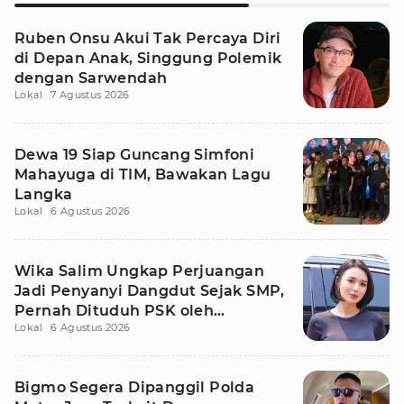
Ruben Onsu Akui Tak Percaya Diri
di Depan Anak, Singgung Polemik
dengan Sarwendah
Lokal
7 Agustus 2026
Dewa 19 Siap Guncang Simfoni
Mahayuga di TIM, Bawakan Lagu
Langka
Lokal
6 Agustus 2026
Wika Salim Ungkap Perjuangan
Jadi Penyanyi Dangdut Sejak SMP,
Pernah Dituduh PSK oleh
Lokal
6 Agustus 2026
Tetangga
Bigmo Segera Dipanggil Polda