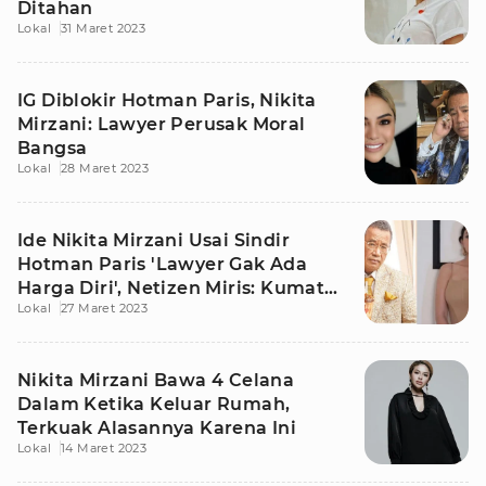
Ditahan
Lokal
31 Maret 2023
IG Diblokir Hotman Paris, Nikita
Mirzani: Lawyer Perusak Moral
Bangsa
Lokal
28 Maret 2023
Ide Nikita Mirzani Usai Sindir
Hotman Paris 'Lawyer Gak Ada
Harga Diri', Netizen Miris: Kumat
Lokal
27 Maret 2023
Mbak
Nikita Mirzani Bawa 4 Celana
Dalam Ketika Keluar Rumah,
Terkuak Alasannya Karena Ini
Lokal
14 Maret 2023