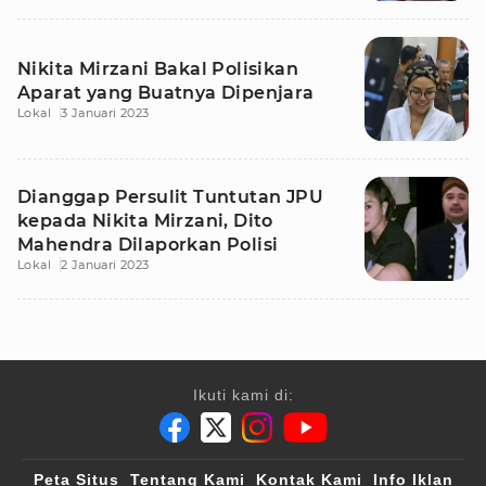
Nikita Mirzani Bakal Polisikan
Aparat yang Buatnya Dipenjara
Lokal
3 Januari 2023
Dianggap Persulit Tuntutan JPU
kepada Nikita Mirzani, Dito
Mahendra Dilaporkan Polisi
Lokal
2 Januari 2023
Ikuti kami di:
Peta Situs
Tentang Kami
Kontak Kami
Info Iklan