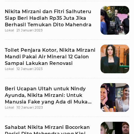
Nikita Mirzani dan Fitri Salhuteru
Siap Beri Hadiah Rp35 Juta Jika
Berhasil Temukan Dito Mahendra
Lokal
21 Januari 2023
Toilet Penjara Kotor, Nikita Mirzani
Mandi Pakai Air Mineral 12 Galon
Sampai Lakukan Renovasi
Lokal
12 Januari 2023
Beri Ucapan Ultah untuk Nindy
Ayunda, Nikita Mirzani: Untuk
Manusia Fake yang Ada di Muka
Lokal
10 Januari 2023
Bumi Ini
Sahabat Nikita Mirzani Bocorkan
Posisi Dito Mahendra yang Kini