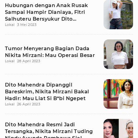
Hubungan dengan Anak Rusak
Sampai Hampir Dianiaya, Fitri
Salhuteru Bersyukur Dito
Lokal
3 Mei 2023
Mahendra Ditangkap
Tumor Menyerang Bagian Dada
Nikita Mirzani: Mau Operasi Besar
Lokal
28 April 2023
Dito Mahendra Dipanggil
Bareskrim, Nikita Mirzani Bakal
Hadir: Mau Liat Si B*bi Ngepet
Lokal
26 April 2023
Dito Mahendra Resmi Jadi
Tersangka, Nikita Mirzani Tuding