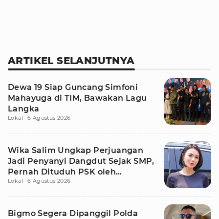
ARTIKEL SELANJUTNYA
Dewa 19 Siap Guncang Simfoni
Mahayuga di TIM, Bawakan Lagu
Langka
Lokal
6 Agustus 2026
Wika Salim Ungkap Perjuangan
Jadi Penyanyi Dangdut Sejak SMP,
Pernah Dituduh PSK oleh
Lokal
6 Agustus 2026
Tetangga
Bigmo Segera Dipanggil Polda