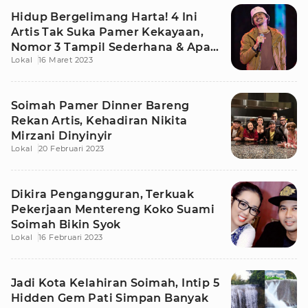
Hidup Bergelimang Harta! 4 Ini
Artis Tak Suka Pamer Kekayaan,
Nomor 3 Tampil Sederhana & Apa
Lokal
16 Maret 2023
Adanya
Soimah Pamer Dinner Bareng
Rekan Artis, Kehadiran Nikita
Mirzani Dinyinyir
Lokal
20 Februari 2023
Dikira Pengangguran, Terkuak
Pekerjaan Mentereng Koko Suami
Soimah Bikin Syok
Lokal
16 Februari 2023
Jadi Kota Kelahiran Soimah, Intip 5
Hidden Gem Pati Simpan Banyak