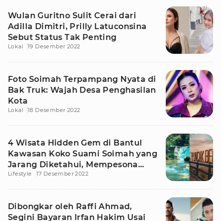
Wulan Guritno Sulit Cerai dari
Adilla Dimitri, Prilly Latuconsina
Sebut Status Tak Penting
Lokal
19 Desember 2022
Foto Soimah Terpampang Nyata di
Bak Truk: Wajah Desa Penghasilan
Kota
Lokal
18 Desember 2022
4 Wisata Hidden Gem di Bantul
Kawasan Koko Suami Soimah yang
Jarang Diketahui, Mempesona
Lifestyle
17 Desember 2022
Banget!
Dibongkar oleh Raffi Ahmad,
Segini Bayaran Irfan Hakim Usai