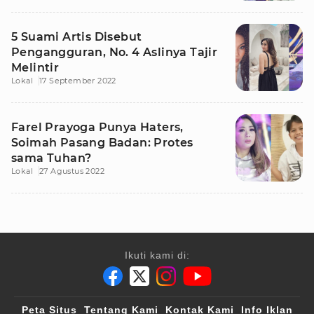
5 Suami Artis Disebut
Pengangguran, No. 4 Aslinya Tajir
Melintir
Lokal
17 September 2022
Farel Prayoga Punya Haters,
Soimah Pasang Badan: Protes
sama Tuhan?
Lokal
27 Agustus 2022
Ikuti kami di:
Peta Situs
Tentang Kami
Kontak Kami
Info Iklan