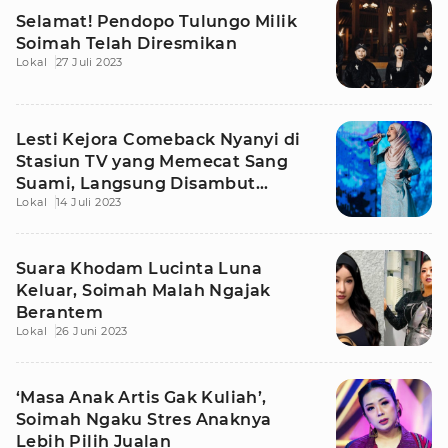
Selamat! Pendopo Tulungo Milik
Soimah Telah Diresmikan
Lokal
27 Juli 2023
Lesti Kejora Comeback Nyanyi di
Stasiun TV yang Memecat Sang
Suami, Langsung Disambut
Lokal
14 Juli 2023
Hangat
Suara Khodam Lucinta Luna
Keluar, Soimah Malah Ngajak
Berantem
Lokal
26 Juni 2023
‘Masa Anak Artis Gak Kuliah’,
Soimah Ngaku Stres Anaknya
Lebih Pilih Jualan