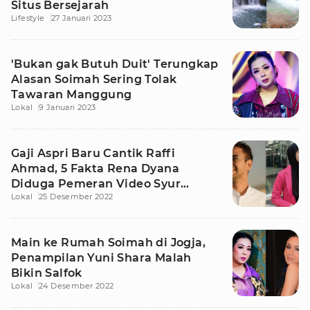
Situs Bersejarah
Lifestyle
27 Januari 2023
'Bukan gak Butuh Duit' Terungkap
Alasan Soimah Sering Tolak
Tawaran Manggung
Lokal
9 Januari 2023
Gaji Aspri Baru Cantik Raffi
Ahmad, 5 Fakta Rena Dyana
Diduga Pemeran Video Syur
Lokal
25 Desember 2022
Kebaya Hijau
Main ke Rumah Soimah di Jogja,
Penampilan Yuni Shara Malah
Bikin Salfok
Lokal
24 Desember 2022