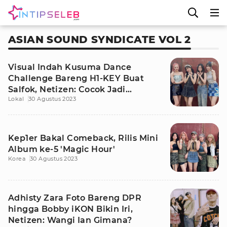
ASIAN SOUND SYNDICATE VOL 2
Visual Indah Kusuma Dance
Challenge Bareng H1-KEY Buat
Salfok, Netizen: Cocok Jadi
Lokal
30 Agustus 2023
Member ke-5
Kep1er Bakal Comeback, Rilis Mini
Album ke-5 'Magic Hour'
Korea
30 Agustus 2023
Adhisty Zara Foto Bareng DPR
hingga Bobby iKON Bikin Iri,
Netizen: Wangi Ian Gimana?