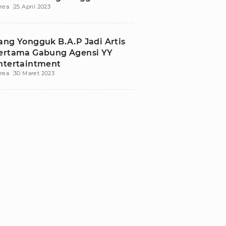
rea
25 April 2023
ang Yongguk B.A.P Jadi Artis
ertama Gabung Agensi YY
ntertaintment
rea
30 Maret 2023