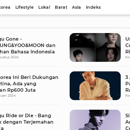
Korea
Lifestyle
Lokal
Barat
Asia
Indeks
gu Gone -
U
JUNG&YOO&MOON dan
C
han Bahasa Indonesia
R
gustus 2024
Ko
Korea Ini Beri Dukungan
3
stina, Ada yang
P
an Rp600 Juta
R
nuari 2024
Ko
gu Ride or Die - Bang
S
k dengan Terjemahan
A
ia
C