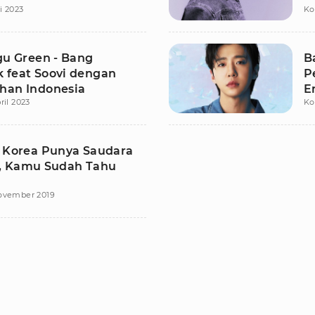
i 2023
Ko
gu Green - Bang
B
 feat Soovi dengan
P
han Indonesia
E
ril 2023
Ko
b Korea Punya Saudara
, Kamu Sudah Tahu
ovember 2019