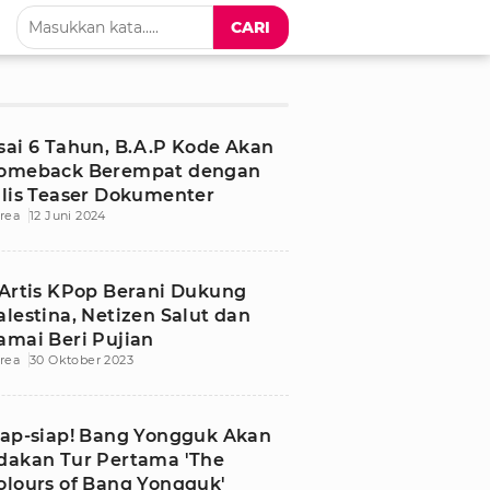
CARI
sai 6 Tahun, B.A.P Kode Akan
omeback Berempat dengan
ilis Teaser Dokumenter
rea
12 Juni 2024
 Artis KPop Berani Dukung
alestina, Netizen Salut dan
amai Beri Pujian
rea
30 Oktober 2023
iap-siap! Bang Yongguk Akan
dakan Tur Pertama 'The
olours of Bang Yongguk'