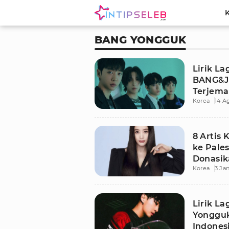
BANG YONGGUK
Lirik La
BANG&
Terjema
Korea
14 A
8 Artis 
ke Pale
Donasik
Korea
3 Ja
Lirik La
Yonggu
Indones