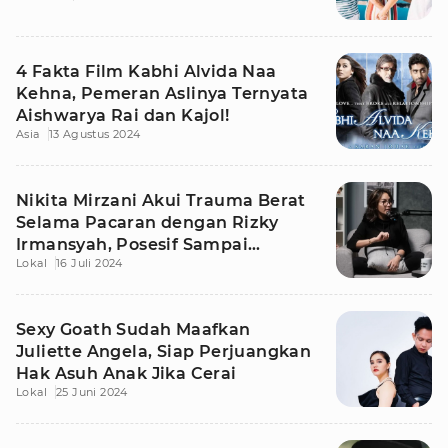
4 Fakta Film Kabhi Alvida Naa
Kehna, Pemeran Aslinya Ternyata
Aishwarya Rai dan Kajol!
Asia
13 Agustus 2024
Nikita Mirzani Akui Trauma Berat
Selama Pacaran dengan Rizky
Irmansyah, Posesif Sampai
Lokal
16 Juli 2024
Berselingkuh
Sexy Goath Sudah Maafkan
Juliette Angela, Siap Perjuangkan
Hak Asuh Anak Jika Cerai
Lokal
25 Juni 2024