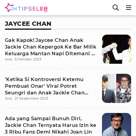
JAYCEE CHAN
Gak Kapok! Jaycee Chan Anak
Jackie Chan Kepergok Ke Bar Milik
Keluarga Mantan Napi Ditemani 2
Asia
5 Oktober 2023
Wanita
'Ketika Si Kontroversi Ketemu
Pembuat Onar' Viral Potret
Seungri dan Anak Jackie Chan
Asia
21 September 2023
Nongki Bareng
Ada yang Sampai Bunuh Diri,
Jackie Chan Ternyata Harus Izin ke
3 Ribu Fans Demi Nikahi Joan Lin