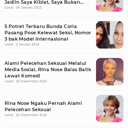
Jadiin Saya Kiblat, Saya Bukan
Lokal
24 Januari 2023
Ka'bah
5 Potret Terbaru Bunda Corla
Pasang Pose Kelewat Seksi, Nomor
3 bak Model Internasional
Lokal
5 Januari 2023
Alami Pelecehan Seksual Melalui
Media Sosial, Rina Nose Balas Balik
Lewat Komedi
Lokal
25 Desember 2022
Rina Nose Ngaku Pernah Alami
Pelecehan Seksual
Lokal
24 Desember 2022