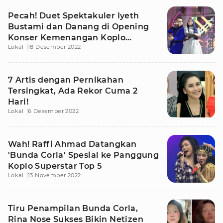
Pecah! Duet Spektakuler Iyeth
Bustami dan Danang di Opening
Konser Kemenangan Koplo
Lokal
18 Desember 2022
Superstar
7 Artis dengan Pernikahan
Tersingkat, Ada Rekor Cuma 2
Hari!
Lokal
6 Desember 2022
Wah! Raffi Ahmad Datangkan
'Bunda Corla' Spesial ke Panggung
Koplo Superstar Top 5
Lokal
13 November 2022
Tiru Penampilan Bunda Corla,
Rina Nose Sukses Bikin Netizen