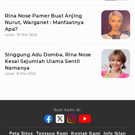
Rina Nose Pamer Buat Anjing
Nurut, Warganet : Manfaatnya
Apa?
Lokal
19 Mei 2022
Singgung Adu Domba, Rina Nose
Kesal Sejumlah Ulama Sentil
Namanya
Lokal
8 Mei 2022
Ikuti kami di:
Peta Situs
Tentang Kami
Kontak Kami
Info Iklan