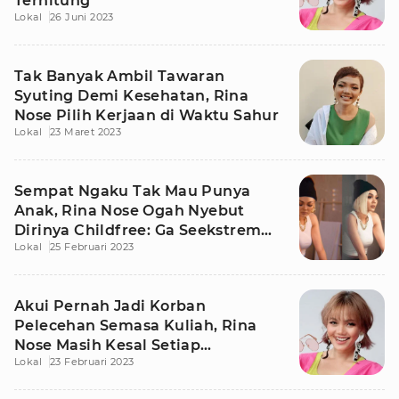
Terhitung
Lokal
26 Juni 2023
Tak Banyak Ambil Tawaran
Syuting Demi Kesehatan, Rina
Nose Pilih Kerjaan di Waktu Sahur
Lokal
23 Maret 2023
Sempat Ngaku Tak Mau Punya
Anak, Rina Nose Ogah Nyebut
Dirinya Childfree: Ga Seekstrem
Lokal
25 Februari 2023
Itu
Akui Pernah Jadi Korban
Pelecehan Semasa Kuliah, Rina
Nose Masih Kesal Setiap
Lokal
23 Februari 2023
Mengingatnya