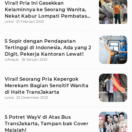
Viral! Pria Ini Gesekkan
Kelaminnya ke Seorang Wanita,
Nekat Kabur Lompati Pembatas
Lokal
21 Februari 2023
Halte
5 Sopir dengan Pendapatan
Tertinggi di Indonesia, Ada yang 2
Digit, Pekerja Kantoran Lewat!
Lifestyle
18 Januari 2023
Viral! Seorang Pria Kepergok
Merekam Bagian Sensitif Wanita
di Halte TransJakarta
Lokal
23 Desember 2022
5 Potret WayV di Atas Bus
TransJakarta, Tampan bak Cover
Majalah!