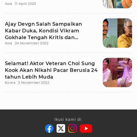
Asia
11 April 2023
Ajay Devgn Salah Sampaikan
Kabar Duka, Kondisi Vikram
Gokhale Tengah Kritis dan
Asia
24 November 2022
Memburuk
Selamat! Aktor Veteran Choi Sung
Kook Akan Nikahi Pacar Berusia 24
tahun Lebih Muda
Korea
3 November 2022
Ikuti kami di: