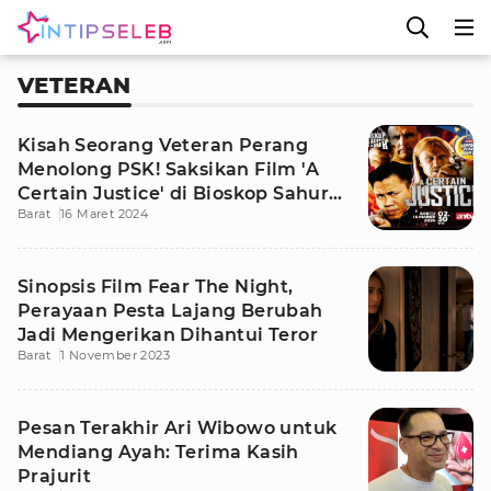
VETERAN
Kisah Seorang Veteran Perang
Menolong PSK! Saksikan Film 'A
Certain Justice' di Bioskop Sahur
Barat
16 Maret 2024
ANTV
Sinopsis Film Fear The Night,
Perayaan Pesta Lajang Berubah
Jadi Mengerikan Dihantui Teror
Barat
1 November 2023
Pesan Terakhir Ari Wibowo untuk
Mendiang Ayah: Terima Kasih
Prajurit