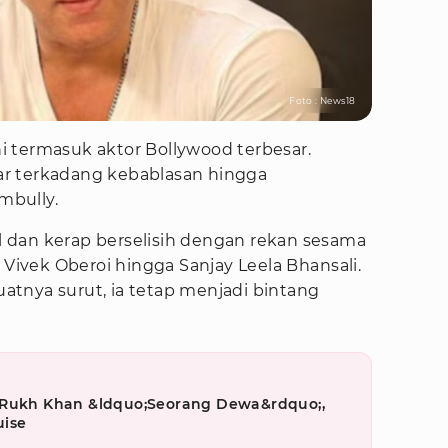
Foto : News18
ini termasuk aktor Bollywood terbesar.
r terkadang kebablasan hingga
mbully.
 dan kerap berselisih dengan rekan sesama
 Vivek Oberoi hingga Sanjay Leela Bhansali.
tnya surut, ia tetap menjadi bintang
 Rukh Khan &ldquo;Seorang Dewa&rdquo;,
ise