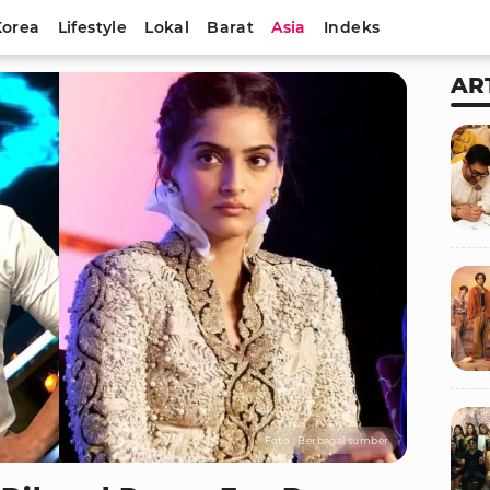
Korea
Lifestyle
Lokal
Barat
Asia
Indeks
AR
Foto : Berbagai sumber