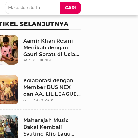
CARI
TIKEL SELANJUTNYA
Aamir Khan Resmi
Menikah dengan
Gauri Spratt di Usia
Asia
8 Juli 2026
61 Tahun, Momen
Sederhana Penuh
Kehangatan
Kolaborasi dengan
Member BUS NEX
dan AA, LIL LEAGUE
Asia
2 Juni 2026
Rilis Single Musim
Panas “LOCA”
Maharajah Music
Bakal Kembali
Syuting Klip Lagu