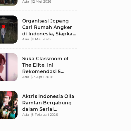
Asia
12 Mei 2026
Terbaru di Bali
Organisasi Jepang
Cari Rumah Angker
di Indonesia, Siapkan
Asia
11 Mei 2026
Imbalan Rp50 Juta
Suka Classroom of
The Elite, Ini
Rekomendasi 5
Asia
23 April 2026
Anime yang Wajib
Ditonton
Aktris Indonesia Olla
Ramlan Bergabung
dalam Serial
Asia
6 Februari 2026
Malaysia 'Walid', Apa
Perannya?