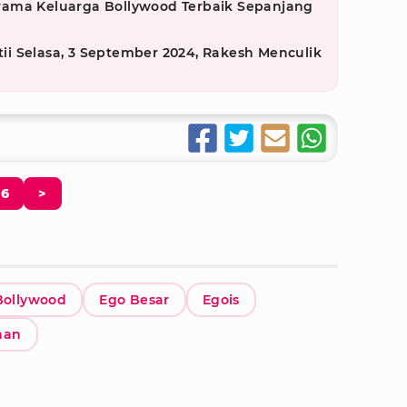
m Drama Keluarga Bollywood Terbaik Sepanjang
etii Selasa, 3 September 2024, Rakesh Menculik
6
>
Bollywood
Ego Besar
Egois
han