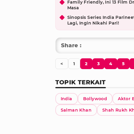
Family Friendly, Ini 13 Fil
Masa
Sinopsis Series India Parine
Lagi, Ingin Nikahi Pari!
Share :
<
1
2
3
4
5
TOPIK TERKAIT
India
Bollywood
Aktor 
Salman Khan
Shah Rukh K