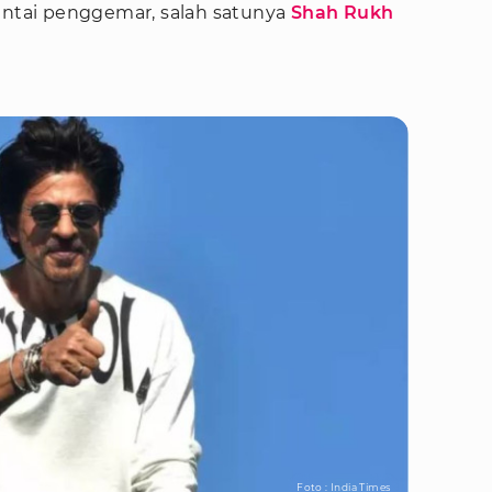
cintai penggemar, salah satunya
Shah Rukh
Foto : India Times