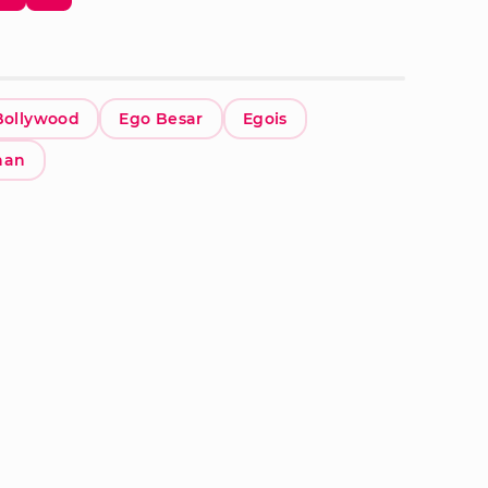
Bollywood
Ego Besar
Egois
han