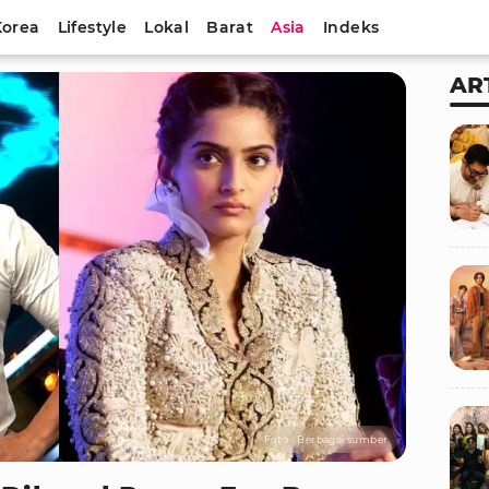
Korea
Lifestyle
Lokal
Barat
Asia
Indeks
AR
Foto : Berbagai sumber