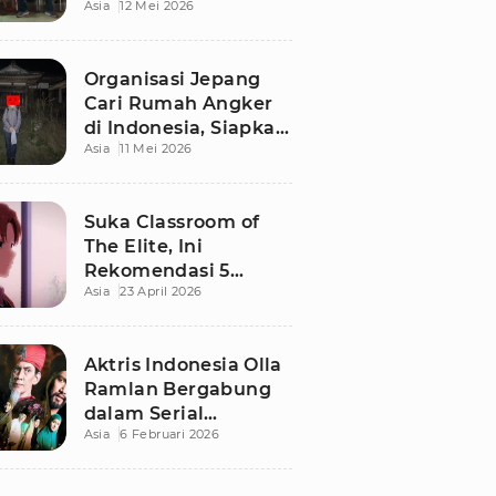
Asia
12 Mei 2026
Terbaru di Bali
Organisasi Jepang
Cari Rumah Angker
di Indonesia, Siapkan
Asia
11 Mei 2026
Imbalan Rp50 Juta
Suka Classroom of
The Elite, Ini
Rekomendasi 5
Asia
23 April 2026
Anime yang Wajib
Ditonton
Aktris Indonesia Olla
Ramlan Bergabung
dalam Serial
Asia
6 Februari 2026
Malaysia 'Walid', Apa
Perannya?