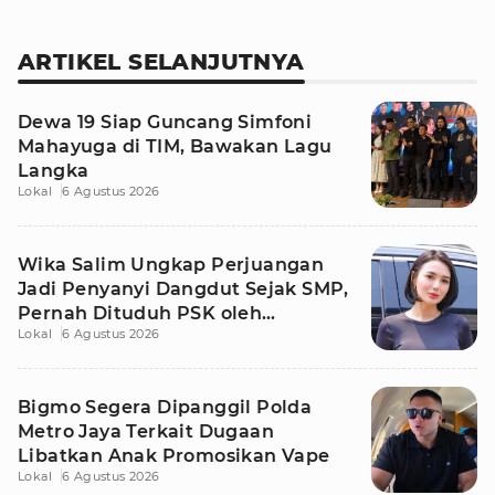
ARTIKEL SELANJUTNYA
Dewa 19 Siap Guncang Simfoni
Mahayuga di TIM, Bawakan Lagu
Langka
Lokal
6 Agustus 2026
Wika Salim Ungkap Perjuangan
Jadi Penyanyi Dangdut Sejak SMP,
Pernah Dituduh PSK oleh
Lokal
6 Agustus 2026
Tetangga
Bigmo Segera Dipanggil Polda
Metro Jaya Terkait Dugaan
Libatkan Anak Promosikan Vape
Lokal
6 Agustus 2026